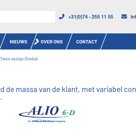
+31(0)74 - 255 11 55
in
NIEUWS
OVER ONS
CONTACT
Twee assige Gimbal
 de massa van de klant, met variabel con
.