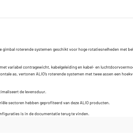
e gimbal roterende systemen geschikt voor hoge rotatiesnelheden met be
met variabel contragewicht, kabelgeleiding en kabel- en luchtdoorvoermog
zontale as, vertonen ALIO’s roterende systemen met twee assen een hoekve
imaliseert de levensduur.
triële sectoren hebben geprofiteerd van deze ALIO producten.
figuraties is in de documentatie terug te vinden.