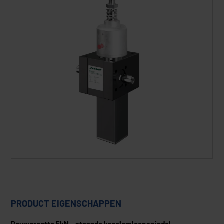
PRODUCT EIGENSCHAPPEN
Bouwgrootte 5kN – staande kogelomloopspindel