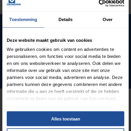
Toestemming
Details
Over
Meer informatie of bestellen?
Wij staan u graag te woord:
Deze website maakt gebruik van cookies
+31 (0)74 - 255 11 55
We gebruiken cookies om content en advertenties te
personaliseren, om functies voor social media te bieden
Neem contact op
en om ons websiteverkeer te analyseren. Ook delen we
informatie over uw gebruik van onze site met onze
Offerte aanvragen
partners voor social media, adverteren en analyse. Deze
partners kunnen deze gegevens combineren met andere
informatie die u aan ze heeft verstrekt of die ze hebben
verzameld op basis van uw gebruik van hun services.
Alles toestaan