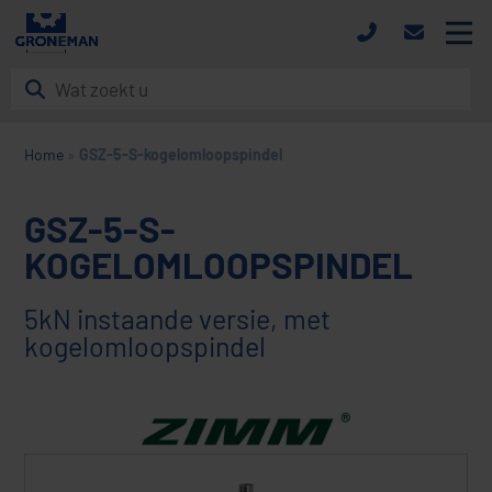
Home
»
GSZ-5-S-kogelomloopspindel
HOME
PRODUCTEN
GSZ-5-S-
KOGELOMLOOPSPINDEL
MERKEN
DOWNLOADS
5kN instaande versie, met
kogelomloopspindel
NIEUWS
OVER ONS
CONTACT