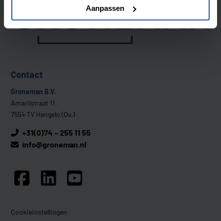
Aanpassen
Contact
Groneman B.V.
Amarilstraat 11
7554 TV Hengelo (Ov.)
+31(0)74 – 255 11 55
info@groneman.nl
Cookieinstellingen