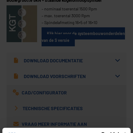
– nominaal toerental 1500 Rpm
– max. toerental 3000 Rpm
– Spindelafmeting 16×5 of 16×10
Klik hier voor de systeembouwonderdelen
van de S versie
DOWNLOAD DOCUMENTATIE
DOWNLOAD VOORSCHRIFTEN
CAD/CONFIGURATOR
TECHNISCHE SPECIFICATIES
VRAAG MEER INFORMATIE AAN