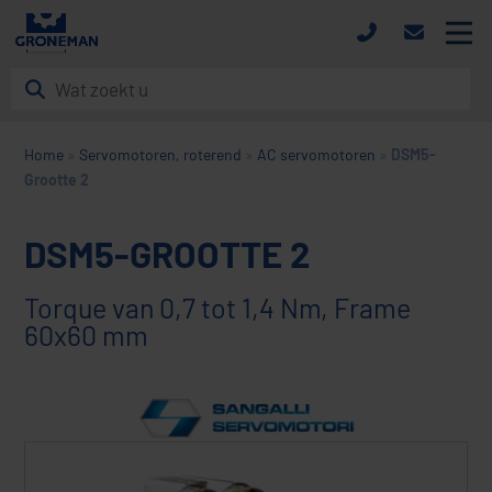
Home
»
Servomotoren, roterend
»
AC servomotoren
»
DSM5-
HOME
Grootte 2
PRODUCTEN
DSM5-GROOTTE 2
MERKEN
Torque van 0,7 tot 1,4 Nm, Frame
DOWNLOADS
60x60 mm
NIEUWS
OVER ONS
CONTACT