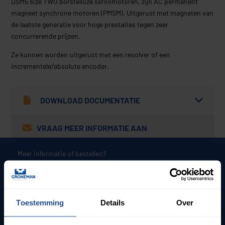
DSM5 size TWO borstelloze servomotoren, zijn AC permanent
magneet synchrone motoren (PMSM). Uitgerust met magneten van
de laatste generatie voor hoge prestaties tegen zeer
concurrerende prijzen.
Ze kunnen worden uitgerust met een resolver of een
incrementele/absolute encoder.
DOWNLOAD DOCUMENTATIE
VRAAG MEER INFORMATIE AAN
Meer informatie of bestellen?
Wij staan u graag te woord:
Neem contact op
Toestemming
Details
Over